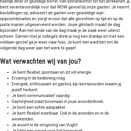
heerlijk diner of gezellige borrel. Van binnenkomst tot het afrekenen: jij
bent verantwoordelijk voor dat WOW-gevoel bij onze gasten. Je neemt
bestellingen op, adviseert de gasten over geweldige wijn-
spijscombinaties en zorgt ervoor dat alle gerechten op tijd en op de
juiste manier uitgeserveerd worden. Jouw glimlach maakt de dag
bijzonder! Aan het einde van de dag maak je de zaak weer uiterst
schoon. Samen met je collega’s drink je nog een drankje en met een
voldaan gevoel ga je weer naar huis. Je kunt niet wachten om de
volgende dag weer aan het werk te gaan!
Wat verwachten wij van jou?
Je bent flexibel, spontaan en zit vól energie.
Ervaring in de bediening mag.
Energiek, enthousiast en gastvrij zijn kernwoorden waarin jij
jezelf herkent
Je bent communicatief vaardig
Gastvrijheid staat bovenaan in jouw woordenboek.
Je bent een echte aanpakker.
Je bent flexibel inzetbaar. Ook in de avonden en in de
weekenden.
Je woont in de omgeving van Vught.
Je hebt een passie voor het horecavak.