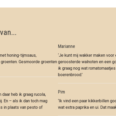
van...
Marianne
met honing-tijmsaus,
‘Je kunt mij wakker maken voor
n groenten. Gesmoorde groenten
geroosterde walnoten en een go
ik graag nog wat romatomaatjes
boerenbrood.’
Pim
n daar heb ik graag rucola,
. En – als ik dan toch mag
‘Ik vind een paar kikkerbillen g
s in plaats van pesto of
wat extra paprika en ui. Dat maak