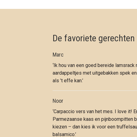
De favoriete gerechten 
Marc
‘Ik hou van een goed bereide lamsrack 
aardappeltjes met uitgebakken spek e
als ’t effe kan.’
Noor
‘Carpaccio vers van het mes. I love it! E
Parmezaanse kaas en pijnboompitten bij
kiezen – dan kies ik voor een truffelsau
balsamico.’