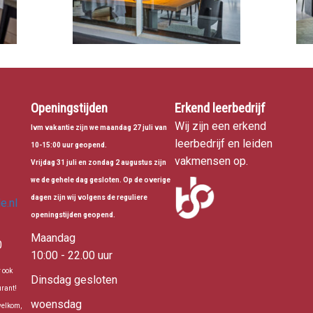
Openingstijden
Erkend leerbedrijf
Wij zijn een erkend
Ivm vakantie zijn we maandag 27 juli van
leerbedrijf en leiden
10-15:00 uur geopend.
vakmensen op.
Vrijdag 31 juli en zondag 2 augustus zijn
we de gehele dag gesloten. Op de overige
dagen zijn wij volgens de reguliere
e.nl
openingstijden geopend.
Maandag
0
10:00 - 22.00 uur
r ook
Dinsdag gesloten
rant!
woensdag
welkom,