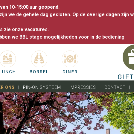
 van 10-15:00 uur geopend.
 zijn we de gehele dag gesloten. Op de overige dagen zijn w
's zie onze vacatures.
hebben we BBL stage mogelijkheden voor in de bediening
ER ONS
|
PIN-ON SYSTEEM
|
IMPRESSIES
|
CONTACT
|