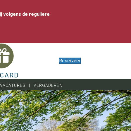
ij volgens de reguliere
Reserveer
VACATURES
|
VERGADEREN