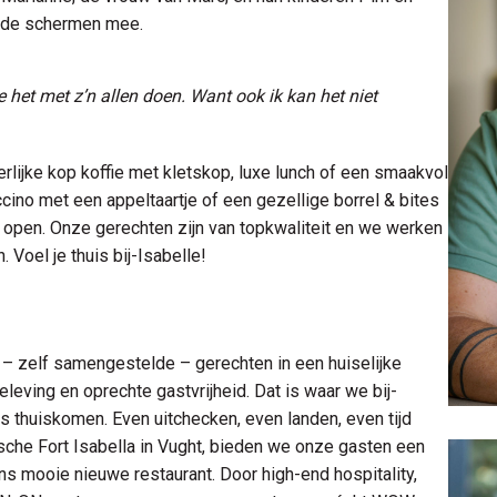
r de schermen mee.
we het met z’n allen doen. Want ook ik kan het niet
erlijke kop koffie met kletskop, luxe lunch of een smaakvol
ino met een appeltaartje of een gezellige borrel & bites
 open. Onze gerechten zijn van topkwaliteit en we werken
 Voel je thuis bij-Isabelle!
 zelf samengestelde – gerechten in een huiselijke
eving en oprechte gastvrijheid. Dat is waar we bij-
als thuiskomen. Even uitchecken, even landen, even tijd
rische Fort Isabella in Vught, bieden we onze gasten een
 mooie nieuwe restaurant. Door high-end hospitality,