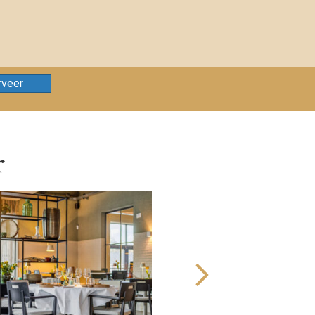
rveer
r
Next