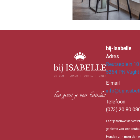
bij-Isabelle
Adres
Reutseplein 10
5264 PN Vught
E-mail
info@bij-isabell
Telefoon
(073) 20 80 08
Laat je trouwe viervoete
genieten van ons restau
Honden zijn meer dan 