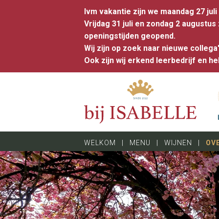
Ivm vakantie zijn we maandag 27 juli
Vrijdag 31 juli en zondag 2 augustus
openingstijden geopend.
Wij zijn op zoek naar nieuwe collega
Ook zijn wij erkend leerbedrijf en 
WELKOM
|
MENU
|
WIJNEN
|
OV