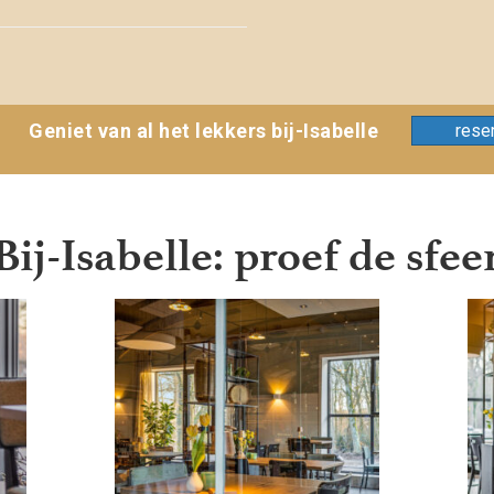
Geniet van al het lekkers bij-Isabelle
rese
Bij-Isabelle: proef de sfee