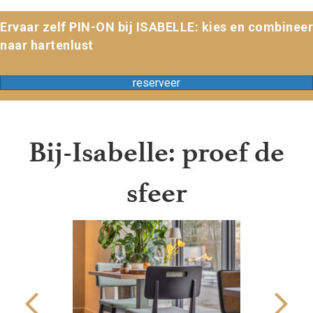
Ervaar zelf PIN-ON bij ISABELLE: kies en combineer
naar hartenlust
reserveer
Bij-Isabelle: proef de
sfeer
Previous
Next